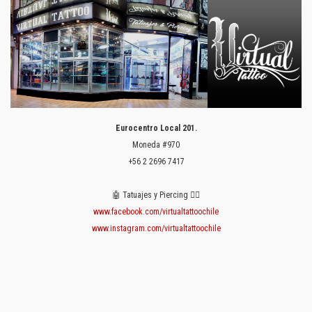
Eurocentro Local 201.
Moneda #970
+56 2 2696 7417
🤖 Tatuajes y Piercing 👈🏻
www.facebook.com/virtualtattoochile
www.instagram.com/virtualtattoochile